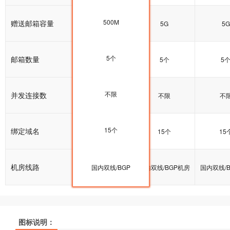
500M
赠送邮箱容量
5G
5G
5G
5个
邮箱数量
5个
5个
5
不限
并发连接数
不限
不限
不
15个
绑定域名
15个
15个
15
机房线路
国内双线/BGP机房
国内双线/BGP
国内双线/BGP机房
国内双线/
图标说明：
产品名称
产品名称
产品名称
双线普及型
双线普及型
双线普及型
双线企业型
双线企业型
双线企业型
双线商
双线商
双线商