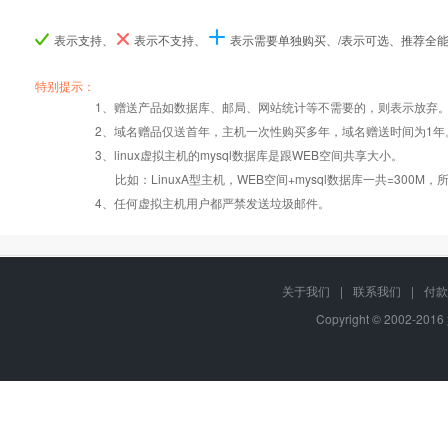
表示支持、
表示不支持、
表示需要单独购买、/表示可选、推荐全
产品编号
产品编号
产品编号
B060
B060
B060
B061
B061
B061
B06
B06
B06
特别提示：
1、赠送产品如数据库、邮局、网站统计等不需要的，则表示放弃
Windows2008/
Windows2008/
Windows
2、域名赠品仅送首年，主机一次性购买多年，域名赠送时间为1年
操作系统
设置首页
数据定期备份
Linux
Linux
Lin
3、linux虚拟主机的mysql数据库是跟WEB空间共享大小。
比如：LinuxA型主机，WEB空间+mysql数据库一共=3
PHP
错误页面定义
数据自助恢复
4、任何虚拟主机用户都严禁发送垃圾邮件。
ASP
rar在线压缩
10重安全保障
关于我们
|
联系我们
|
付款
Copyright © 2002-201
ASP.net
免费预装软件
千兆防火墙系统
MSSQL版本:
2000/2005/
Urlrewrite
QQ全球免费电话
2008/2012