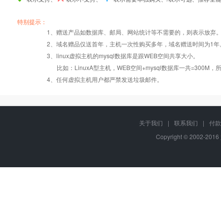
产品编号
产品编号
产品编号
java001
java001
java001
java002
java002
java002
java005
java005
java005
特别提示：
1、赠送产品如数据库、邮局、网站统计等不需要的，则表示放弃
2、域名赠品仅送首年，主机一次性购买多年，域名赠送时间为1年
操作系统
设置首页
数据定期备份
Linux
Linux
Linux
3、linux虚拟主机的mysql数据库是跟WEB空间共享大小。
比如：LinuxA型主机，WEB空间+mysql数据库一共=3
PHP
错误页面定义
数据自助恢复
4、任何虚拟主机用户都严禁发送垃圾邮件。
JSP（JAVA）
zip在线压缩
千兆防火墙系统
关于我们
|
联系我们
|
付款
Copyright © 2002-201
Tomcat
免费预装软件
QQ全球免费电话
24x7x365
JDK
Urlrewrite
在线有问必答
MySQL
24x7x365
流量分析