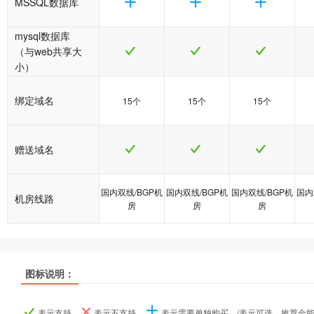
MSSQL数据库
mysql数据库
（与web共享大
小）
绑定域名
15个
15个
15个
赠送域名
国内双线/BGP机
国内双线/BGP机
国内双线/BGP机
国内
机房线路
房
房
房
图标说明：
产品名称
产品名称
产品名称
java1型
java1型
java1型
java2型
java2型
java2型
java5型
java5型
java5型
表示支持、
表示不支持、
表示需要单独购买、/表示可选、推荐全