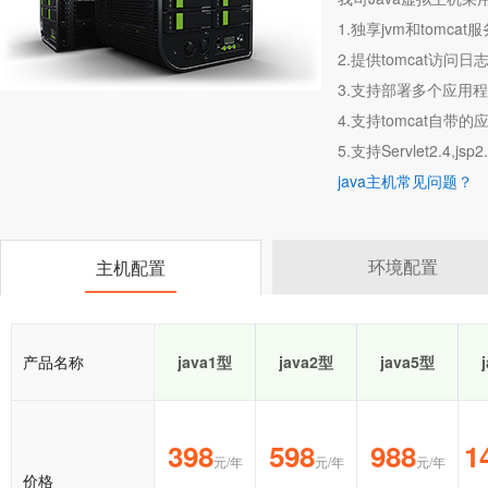
1.独享jvm和tomc
2.提供tomcat访问日
3.支持部署多个应用程序
4.支持tomcat自带的应用程序
5.支持Servlet2.4,jsp2.0
java主机常见问题？
环境配置
主机配置
产品名称
java1型
java2型
java5型
398
598
988
1
元/年
元/年
元/年
价格