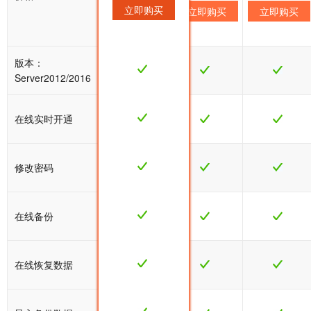
立即购买
立即购买
立即购买
立即购买
版本：
Server2012/2016
在线实时开通
修改密码
在线备份
在线恢复数据