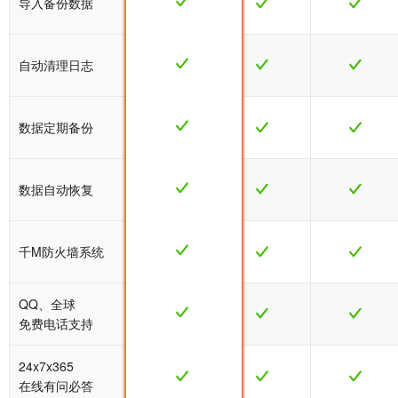
导入备份数据
自动清理日志
数据定期备份
数据自动恢复
千M防火墙系统
QQ、全球
免费电话支持
24x7x365
在线有问必答