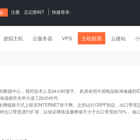
注册
忘记密码?
快捷登录:
虚拟主机
云服务器
VPS
主机租用
云建站
中心，我司技术人员24小时值守。 机房依照中国电信标准修建的IDC
省成都市光华大道三段2045号。
太网链路方式上联至INTERNET骨干网，之间运行OSPF协议，出口带
对出口带宽进行扩容，以保证网络流量峰值不大于出口带宽的70% 。核