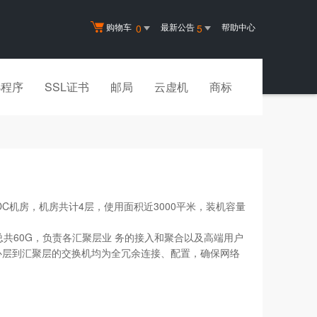
购物车
最新公告
帮助中心
0
5
小程序
SSL证书
邮局
云虚机
商标
机房，机房共计4层，使用面积近3000平米，装机容量
宽总共60G，负责各汇聚层业 务的接入和聚合以及高端用户
心层到汇聚层的交换机均为全冗余连接、配置，确保网络