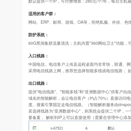
默认提供一个IP，可付费增加：280元/个/年，每台主机最
适用的客户群：
网站、ERP、邮局、游戏、OA等，拒绝私服、外挂、色
防护系统：
60G黑洞集群流量清洗；主机内置"
360网站卫士
"功能，
入口线路：
中国电信。电信客户上传及远程桌面均非常快，联通、网通
采用电信线路上网，推荐您选择智能多线或电信线路； 
出口线路：
提供"电信线路"、"智能多线"和“亚洲数据中心”供客户
域名的智能解析，会让电信客户（约占70%）直接访问电
度。搜索引擎固定走电信线路。（智能解析服务由dnspo
若选择线路为“
亚洲数据中心"
，则系统会提供二个IP，一
要备案， 解析到IP上可以直接使用（需要在管理中心添