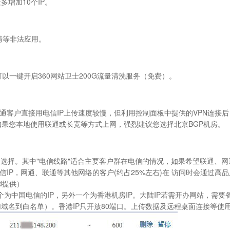
多增加10个IP。
情等非法应用。
可以一键开启360网站卫士200G流量清洗服务（免费）。
客户直接用电信IP上传速度较慢，但利用控制面板中提供的VPN连接后
如果您本地使用联通或长宽等方式上网，强烈建议您选择
北京BGP机房
。
自由选择。其中"电信线路"适合主要客户群在电信的情况，如果希望联通、网通
信IP，网通、联通等其他网络的客户(约占25%左右)在 访问时会通过高
d提供）
个为中国电信的IP，另外一个为香港机房IP。大陆IP若需开办网站，需要
加域名到白名单）。香港IP只开放80端口。上传数据及远程桌面连接等使用