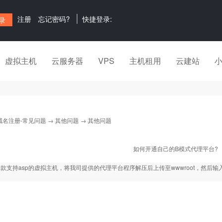
注册
忘记密码?
快捷登录:
虚拟主机
云服务器
VPS
主机租用
云建站
域名注册-常见问题
→
其他问题
→ 其他问题
如何开通自己的B模式代理平台?
款支持asp的虚拟主机，将我司提供的代理平台程序解压后上传至wwwroot，然