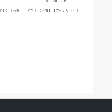
日期：
2008-05-23
朋友
】 【
收藏
】 【
打印
】 【
关闭
】 【 字体：
大
中
小
】