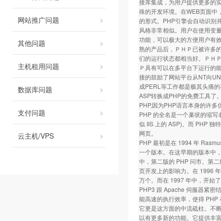
接库集成，为用户提供更多的实
殊的开发环境。在WEB页面中，所
网站推广问题
的形式。PHP引擎会自动识别并
风格非常相似。用户在使用变量
功能，可以极大的方便用户有效组
其他问题
熟的产品后，ＰＨＰ已被许多
们的运行状态都相当好。ＰＨ
主机租用问题
Ｐ具有可以在多平台下运行的能力
接的鼓励了网站平台从NT向UN
成PERL等工作都是极其头痛
数据库问题
ASP转换成PHP的免费工具
PHP,因为PHP语言本身的
支付问题
PHP 的全名是一个巢状的缩写名称，"
似 IIS 上的 ASP)。而 PHP
网页。
云主机/VPS
PHP 最初是在 1994 年 Rasmus
一个版本。在这早期的版本中，
中，第二版的 PHP 问市。第二版定名
页开发上的影响力。在 1996 年底
万个。而在 1997 年中，开始了第
PHP3 跟 Apache 伺
能高速的执行效率，使得 PHP 在
它更是这方面的中流砥柱。不断地有
以有更多新的功能。它提供丰