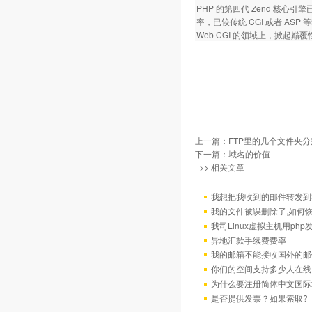
PHP 的第四代 Zend 核
率，已较传统 CGI 或者 A
Web CGI 的领域上，掀起巅
上一篇：
FTP里的几个文件夹
下一篇：
域名的价值
>> 相关文章
我想把我收到的邮件转发到我
我的文件被误删除了,如何
我司Linux虚拟主机用ph
异地汇款手续费费率
我的邮箱不能接收国外的邮
你们的空间支持多少人在线
为什么要注册简体中文国际
是否提供发票？如果索取?