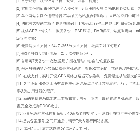
[1] 基于奶糖主机云计算平台，安全、可靠、稳定!;
[2] 实时文件防病毒保护,黑客入侵检测,IIS 应用防火墙,自动抵抗各类病毒、
[3] 各个网站以独立进程运行,不会被其他站点负载影响,在自己的空间中可以使用
[4] 功能强大控制面板,可以直接修改FTP密码,自行停止网站,自行绑定域名,
[5] 提供WEB上传文件、恢复备份、RAR压缩、RAR解压、站点重定向
级管理功能;
[6] 无障碍技术支持：24×7×365制技术支持，微笑面对任何用户。
[7] 每3分钟自动访问网站一次，监控网站运行.
[8] 自动每7天备份一次数据,用户能在管理中心自助恢复数据;
[9] 采用独特的第六代高级虚拟主机系统、数据双重保护、软硬件/透明防火
[10] 在线支付，实时开设,CDN网络加速器可供选购，免费赠送功能强大
[11] 为了保证服务器上所有虚拟主机用户站点均能正常稳定的运行，严禁上
等极为占用资源的程序。
[12] 新的主机在系统架构上重新布置，有别于业内一般的传统单机系统，
墙,完全效抵御DDOS攻击。
[13]业界完善的主机控制面板，40余项管理功能，可以自行在管理中心恢
[14]提供备案服务,空间开通后，请于7天内进行网站备案。
[15] 试用7天.开设方式选择为"试用7天"即可。