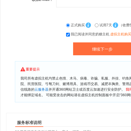
正式购买
试用7天
（收费
我已阅读并同意奶糖主机
虚拟主机购
重要提示
我司所有虚拟主机均禁止色情、木马、病毒、诈骗、私服、外挂、钓鱼
院、民营医院、弓驽刀剑、赌博用具、游戏币交易、减肥丰胸类、警用
信线路的
云服务器
并开通360网站卫士或百度云加速进行安全防护。
我
才能绑定域名。 可能受攻击的网站请在虚拟主机控制面板中开启“360网
服务标准说明