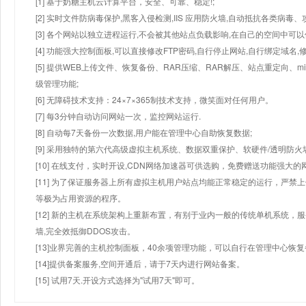
[1] 基于奶糖主机云计算平台，安全、可靠、稳定!;
[2] 实时文件防病毒保护,黑客入侵检测,IIS 应用防火墙,自动抵抗各类病毒、
[3] 各个网站以独立进程运行,不会被其他站点负载影响,在自己的空间中可以使用
[4] 功能强大控制面板,可以直接修改FTP密码,自行停止网站,自行绑定域名,
[5] 提供WEB上传文件、恢复备份、RAR压缩、RAR解压、站点重定向
级管理功能;
[6] 无障碍技术支持：24×7×365制技术支持，微笑面对任何用户。
[7] 每3分钟自动访问网站一次，监控网站运行.
[8] 自动每7天备份一次数据,用户能在管理中心自助恢复数据;
[9] 采用独特的第六代高级虚拟主机系统、数据双重保护、软硬件/透明防火
[10] 在线支付，实时开设,CDN网络加速器可供选购，免费赠送功能强大
[11] 为了保证服务器上所有虚拟主机用户站点均能正常稳定的运行，严禁上
等极为占用资源的程序。
[12] 新的主机在系统架构上重新布置，有别于业内一般的传统单机系统，
墙,完全效抵御DDOS攻击。
[13]业界完善的主机控制面板，40余项管理功能，可以自行在管理中心恢
[14]提供备案服务,空间开通后，请于7天内进行网站备案。
[15] 试用7天.开设方式选择为"试用7天"即可。