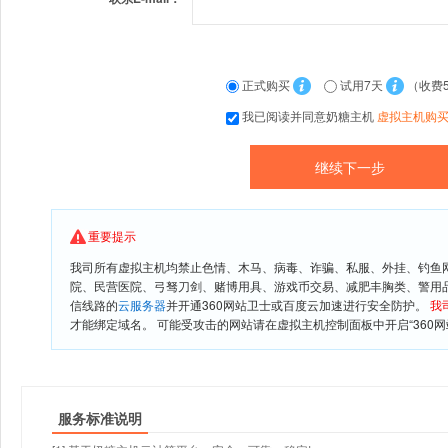
正式购买
试用7天
（收费
我已阅读并同意奶糖主机
虚拟主机购
重要提示
我司所有虚拟主机均禁止色情、木马、病毒、诈骗、私服、外挂、钓鱼
院、民营医院、弓驽刀剑、赌博用具、游戏币交易、减肥丰胸类、警用
信线路的
云服务器
并开通360网站卫士或百度云加速进行安全防护。
我
才能绑定域名。 可能受攻击的网站请在虚拟主机控制面板中开启“360网
服务标准说明