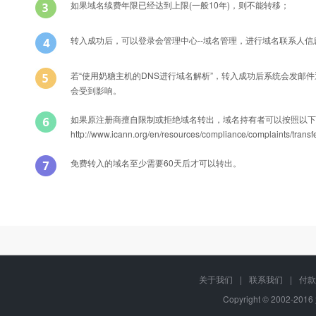
如果域名续费年限已经达到上限(一般10年)，则不能转移；
转入成功后，可以登录会管理中心--域名管理，进行域名联系人
若“使用奶糖主机的DNS进行域名解析”，转入成功后系统会发邮
会受到影响。
如果原注册商擅自限制或拒绝域名转出，域名持有者可以按照以下
http://www.icann.org/en/resources/compliance/compla
免费转入的域名至少需要60天后才可以转出。
Q
能否转入后办理过户？
转入域名产品名称
A
可以的，只要您有域名转移密码，可以在转入过程中或转入成功后直接修
关于我们
|
联系我们
|
付款
.wang域名
Copyright © 2002-201
Q
域名转移过程中还可以正常解析吗？