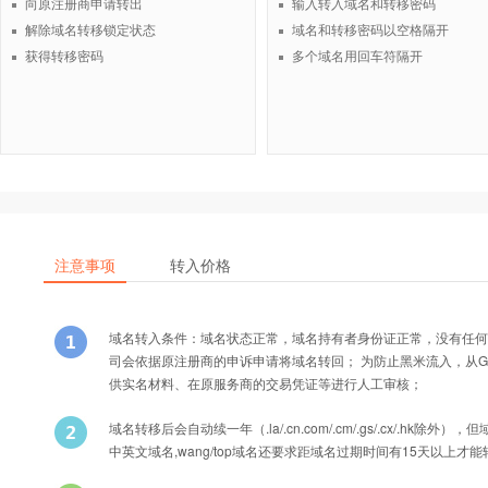
向原注册商申请转出
输入转入域名和转移密码
解除域名转移锁定状态
域名和转移密码以空格隔开
获得转移密码
多个域名用回车符隔开
注意事项
转入价格
域名转入条件：域名状态正常，域名持有者身份证正常，没有任何
司会依据原注册商的申诉申请将域名转回； 为防止黑米流入，从Godad
供实名材料、在原服务商的交易凭证等进行人工审核；
域名转移后会自动续一年（.la/.cn.com/.cm/.gs/.cx/
中英文域名,wang/top域名还要求距域名过期时间有15天以上才