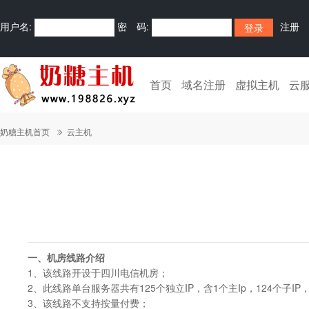
用户名:
密 码:
注册
首页
域名注册
虚拟主机
云
奶糖主机首页
云主机
一、机房线路介绍
1、该线路开设于四川电信机房；
2、此线路单台服务器共有125个独立IP，含1个主Ip，124个子IP
3、该线路不支持按量付费；