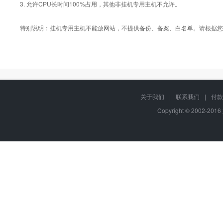
3. 允许CPU长时间100%占用，其他非挂机专用主机不允许。
特别说明：挂机专用主机不能放网站，不提供备份、备案、白名单。请根据您
关于我们
|
联系我们
|
付款
Copyright © 2002-201